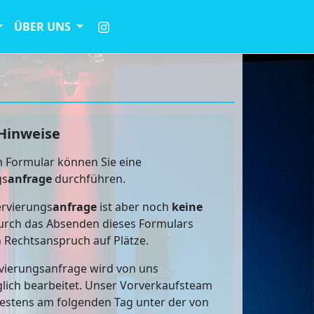
ÜBER UNS
Hinweise
 Formular können Sie eine
gs
anfrage
durchführen.
rvierungs
anfrage
ist aber noch
keine
rch das Absenden dieses Formulars
n Rechtsanspruch auf Plätze.
vierungsanfrage wird von uns
lich bearbeitet. Unser Vorverkaufsteam
testens am folgenden Tag unter der von