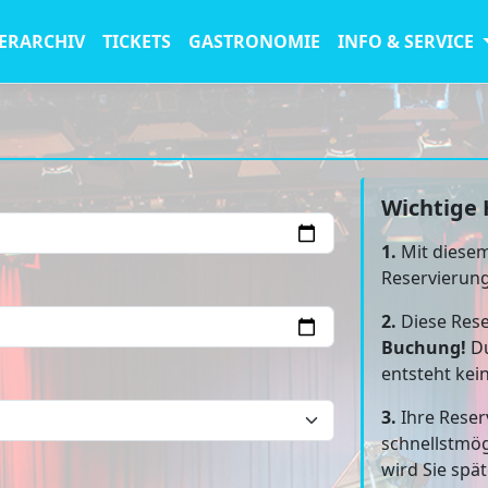
ERARCHIV
TICKETS
GASTRONOMIE
INFO & SERVICE
Wichtige 
1.
Mit diesem
Reservierun
2.
Diese Rese
Buchung!
Du
entsteht kei
3.
Ihre Reser
schnellstmög
wird Sie spä