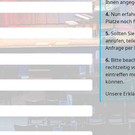
Ihnen angeg
4.
Nun erfahr
Plätze noch f
5.
Sollten Si
anrufen, teil
Anfrage per 
6.
Bitte beac
rechtzeitig 
eintreffen m
können.
Unsere Erkl