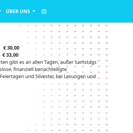
ÜBER UNS
€ 30,00
€ 33,00
ten gibt es an allen Tagen, außer samstags
slose, finanziell benachteiligte
n Feiertagen und Silvester, bei Lesungen und